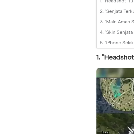
1. "Headshot It
2. "Senjata Ter
3. "Main Aman S
4. "Skin Senjat
5. "iPhone Sela
1. "Headshot