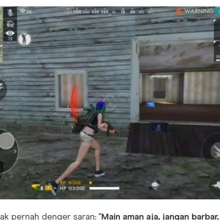
ak pernah denger saran: "
Main aman aja, jangan barbar, 