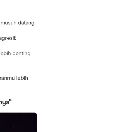
u musuh datang.
gresif.
lebih penting
nanmu lebih
nya"