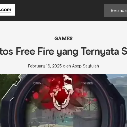
Beranda
GAMES
tos Free Fire yang Ternyata S
February 16, 2025 oleh Asep Sayfulah