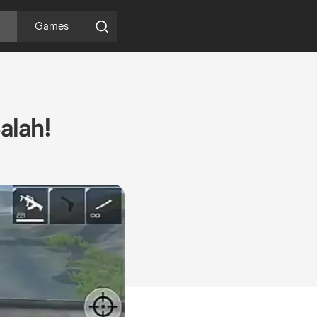
Games
alah!