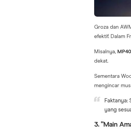
Groza dan AWM 
efektif. Dalam 
Misalnya,
MP4
dekat.
Sementara Wood
mengincar musu
Faktanya: 
yang sesua
3. "Main Ama